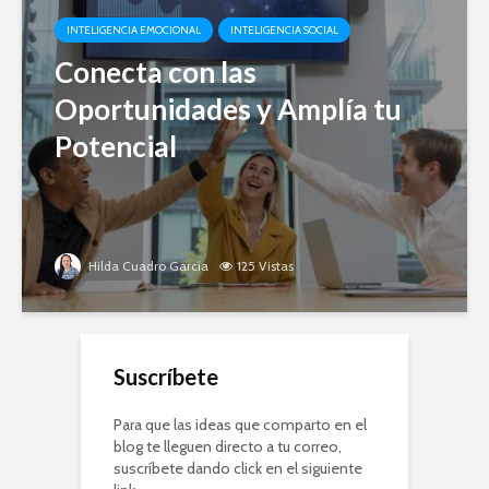
INTELIGENCIA EMOCIONAL
INTELIGENCIA SOCIAL
Conecta con las
Oportunidades y Amplía tu
Potencial
Hilda Cuadro García
125 Vistas
Suscríbete
Para que las ideas que comparto en el
blog te lleguen directo a tu correo,
suscríbete dando click en el siguiente